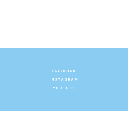
Ontario
Sud-ouest
Uncategorised
FACEBOOK
INSTAGRAM
YOUTUBE