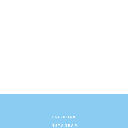
Est
Nord-est
Nord-ouest
Ontario
Sud-ouest
Uncategorised
FACEBOOK
INSTAGRAM