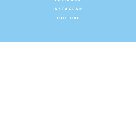
INSTAGRAM
YOUTUBE