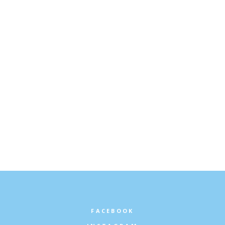
Author
Justin Chénier
ALL STORIES BY: JUSTIN CHÉNIER
FACEBOOK